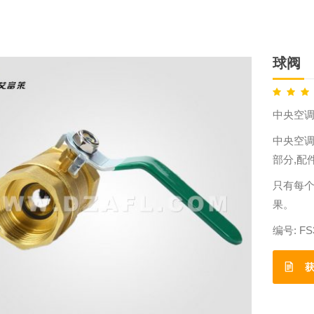
球阀
中央空
中央空
部分,配
只有每
果。
编号:
FS
获