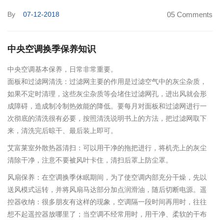
By
07-12-2018
05 Comments
中央空调换季保养知识
中央空调基本保养，日常非常重要。
面板和过滤网清洗：过滤网主要的作用是过滤空气中的灰尘杂质，
如果不定时清理，这些灰尘杂质等会堵住过滤网孔，进出风就会形
成障碍，造成制冷制热效能的降低。要每月对面板和过滤网进行一
次彻底的清洗很有必要，按照清洗说明书上的方法，把过滤网取下
来，清洗完后晾干、最后装上即可。
艾富莱室外散热器清扫：可以用干净的拖把进行，将机壳上的灰尘
清除干净，注意不要被风叶卡住，清扫后罩上防尘罩。
风扇保养：在空调换季休眠期间，为了使空调内部充分干燥，先以
送风模式运转，并将风扇马达部分加点润滑油，随后切断电源。遥
控器收纳：很多朋友有这样的现象，空调隔一段时间再用时，往往
想不起遥控器放哪里了；当空调不经常用时，用干净、柔软的干布