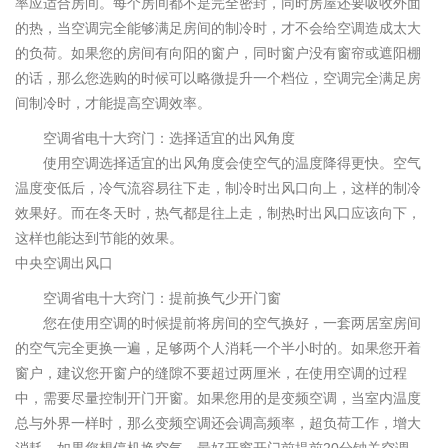
率应适合房间。每个房间都不是完全密封，同时房屋还要吸收外面
的热，当空调完全能够满足房间的制冷时，才不会给空调造成太大
的负荷。如果您的房间有向阳的窗户，同时窗户没有窗帘或遮阳棚
的话，那么您选购的时候可以略微提升一个档位，空调完全满足房
间制冷时，才能提高空调效率。
空调省电十大窍门：选择适宜的出风角度
使用空调选择适宜的出风角度会使空气的温度降得更快。空气
温度变低后，冷气流容易往下走，制冷时出风口向上，这样的制冷
效果好。而在冬天时，热气都是往上走，制热时出风口应该向下，
这样也能达到节能的效果。
中央空调出风口
空调省电十大窍门：提前换气少开门窗
您在使用空调的时候提前将房间的空气换好，一套两居室房间
的空气完全更换一遍，足够两个人消耗一个半小时的。如果您开着
窗户，建议您开窗户的缝隙不要超过两厘米，在使用空调的过程
中，需要尽量控制开门开窗。如果您用的是变频空调，当室内温度
总与外界一样时，那么变频空调还会调高频率，超负荷工作，增大