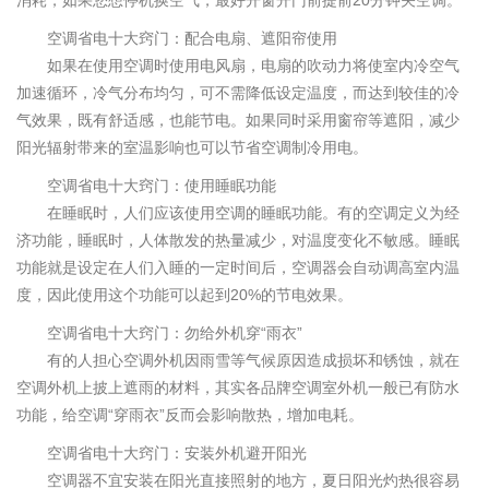
消耗，如果您想停机换空气，最好开窗开门前提前20分钟关空调。
空调省电十大窍门：配合电扇、遮阳帘使用
如果在使用空调时使用电风扇，电扇的吹动力将使室内冷空气
加速循环，冷气分布均匀，可不需降低设定温度，而达到较佳的冷
气效果，既有舒适感，也能节电。如果同时采用窗帘等遮阳，减少
阳光辐射带来的室温影响也可以节省空调制冷用电。
空调省电十大窍门：使用睡眠功能
在睡眠时，人们应该使用空调的睡眠功能。有的空调定义为经
济功能，睡眠时，人体散发的热量减少，对温度变化不敏感。睡眠
功能就是设定在人们入睡的一定时间后，空调器会自动调高室内温
度，因此使用这个功能可以起到20%的节电效果。
空调省电十大窍门：勿给外机穿“雨衣”
有的人担心空调外机因雨雪等气候原因造成损坏和锈蚀，就在
空调外机上披上遮雨的材料，其实各品牌空调室外机一般已有防水
功能，给空调“穿雨衣”反而会影响散热，增加电耗。
空调省电十大窍门：安装外机避开阳光
空调器不宜安装在阳光直接照射的地方，夏日阳光灼热很容易