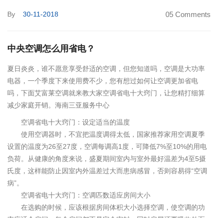
By
30-11-2018
05 Comments
中央空调怎么用省电？
夏日炎炎，谁不愿意享受舒适的空调，但您知道吗，空调是大功率
电器，一个季度下来使用费不少，您有想过如何让空调更加省电
吗，下面艾富莱空调就来教大家空调省电十大窍门，让您精打细算
减少家庭开销。海南三亚服务中心
空调省电十大窍门：设定适当的温度
使用空调器时，不宜把温度调得太低，国家推荐家用空调夏季
设置的温度为26至27度，空调每调高1度，可降低7%至10%的用电
负荷。从健康的角度来说，盛夏期间室内与室外最好温差为4至5摄
氏度，这样能防止因室内外温差过大而患病感冒，否则容易得“空调
病”。
空调省电十大窍门：空调匹数适应房间大小
在选购的时候，应该根据房间体积大小选择空调，使空调的功