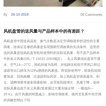
By
26-10-2018
05 Comments
风机盘管的送风量与产品样本中的有差距？
风机盘管中因送风温差、换气次数是决定空调精度和舒适性的主要
因素，故保证足够的风量是实现预期空调效果的先决条件。这里所
说的风量是指风机盘管机组使用时的实际送风量，而不是产品样本
中的名义风量(GB／T 19232-2003规定），名义风量须在盘管不通
水、空气14—27℃，风机转速为高档，对低静压机组不带风口和过
滤器等出口静压为12Pa测得的风量值。而实际使用中，暗装机组因
要加进、回风格栅、过滤器和短风管，加上风机盘管表面凝水、积
尘、滤网堵塞等诸多因素影响，会导致风阻增大、风量下降，使得
实际风量远低于名义风量(笔者通过大量实验证明：一般低l5—
25％)。由于风量的明显减少，影响空调效果。德州艾富莱中央空调
的讲解您明白了吗