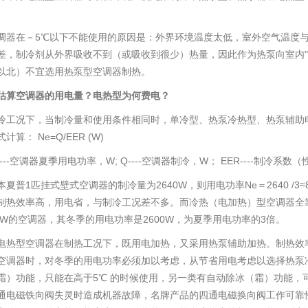
。
调器在－5℃以下不能使用的原因是：外界环境温度太低，室外空气温度与
差，制冷剂从外界吸收不到（或吸收到很少）热量，因此作为热泵向室内"
以北）不宜选用热泵型空调器制热。
估算空调器的用电量？电热型为何费电？
冷工况下，当制冷量和使用条件相同时，单冷型、热泵冷热型、热泵辅助
算： Ne=Q/EER (W)
---空调器夏季用电功率，W; Q----空调器制冷，W； EER----制冷系
本夏普1匹挂式壁式空调器的制冷量为2640W，则用电功率Ne＝2640 /
制热效率高，用电省，与制冷工况差不多。而冷热（电加热）型空调器全靠电
00W的空调器，其冬季的用电功率是2600W，为夏季用电功率的3倍。
电热型空调器在制热工况下，既用电加热，又采用热泵辅助加热。制热效
空调器时，对冬季的用电功率必须加以考虑，从节省用电考虑以选择热泵
霜）功能，只能在高于5℃ 的时候使用，另一类有自动除冰（霜）功能，可
通电磁铁向阀失灵时造成机器故障，名牌产品的四通电磁换向阀工作可靠