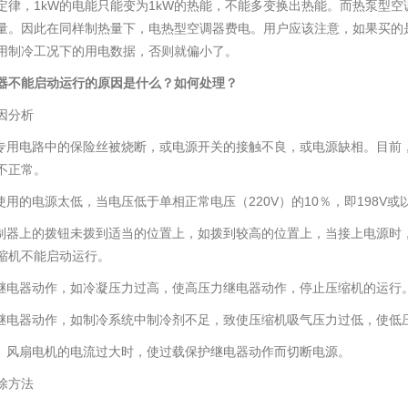
定律，1kW的电能只能变为1kW的热能，不能多变换出热能。而热泵型空
热量。因此在同样制热量下，电热型空调器费电。用户应该注意，如果买
用制冷工况下的用电数据，否则就偏小了。
器不能启动运行的原因是什么？如何处理？
因分析
器专用电路中的保险丝被烧断，或电源开关的接触不良，或电源缺相。目前
不正常。
器使用的电源太低，当电压低于单相正常电压（220V）的10％，即198
控制器上的拨钮未拨到适当的位置上，如拨到较高的位置上，当接上电源时
缩机不能启动运行。
力继电器动作，如冷凝压力过高，使高压力继电器动作，停止压缩机的运行
力继电器动作，如制冷系统中制冷剂不足，致使压缩机吸气压力过低，使低
机、风扇电机的电流过大时，使过载保护继电器动作而切断电源。
除方法