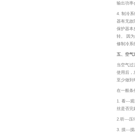
输出功率
4. 制
器有无故
保护器本
转。 因
修制冷系
五、空气
当空气过
使用后，
至少做到
在一般条
1. 看
丝是否完
2.听-
3. 摸-