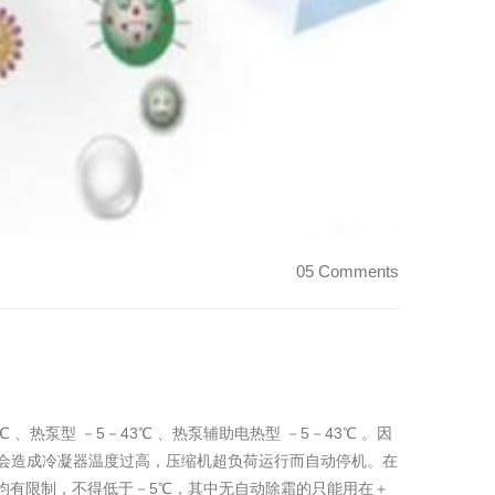
05 Comments
 、热泵型 －5－43℃ 、热泵辅助电热型 －5－43℃ 。因
就会造成冷凝器温度过高，压缩机超负荷运行而自动停机。在
均有限制，不得低于－5℃，其中无自动除霜的只能用在＋