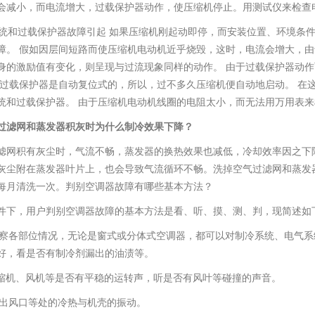
会减小，而电流增大，过载保护器动作，使压缩机停止。用测试仪来检查
冷系统和过载保护器故障引起 如果压缩机刚起动即停，而安装位置、环境
障。 假如因层间短路而使压缩机电动机近乎烧毁，这时，电流会增大，由
身的激励值有变化，则呈现与过流现象同样的动作。 由于过载保护器动
为过载保护器是自动复位式的，所以，过不多久压缩机便自动地启动。 在
统和过载保护器。 由于压缩机电动机线圈的电阻太小，而无法用万用表
过滤网和蒸发器积灰时为什么制冷效果下降？
滤网积有灰尘时，气流不畅，蒸发器的换热效果也减低，冷却效率因之下
灰尘附在蒸发器叶片上，也会导致气流循环不畅。洗掉空气过滤网和蒸发
每月清洗一次。判别空调器故障有哪些基本方法？
件下，用户判别空调器故障的基本方法是看、听、摸、测、判，现简述如
---观察各部位情况，无论是窗式或分体式空调器，都可以对制冷系统、电
好，看是否有制冷剂漏出的油渍等。
--压缩机、风机等是否有平稳的运转声，听是否有风叶等碰撞的声音。
--摸出风口等处的冷热与机壳的振动。