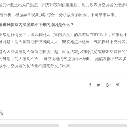
--用温度计测进出风口温度，用万用表测供电电压，用兆欧表测空调器的绝缘
---判断分析，根据异常现象加以综合，分析故障的原因，不可草率从事。
器送风但室内温度降不下来的原因是什么？
正常运行情况下，送风和回风（室内温度）的温差应在8℃以上，如果达
可能是：制冷负荷过载或房间太大；安装地点不适当，气流循环不充分等
是否因空调器制冷负荷过载所引起，应设法减少制冷负荷或增加空调器的
的身边，使人感觉不冷。 当空调器的气流循环不畅时，如蒸发器上结灰
减小，空调器的制冷量不能充分发挥出来。
篇
品