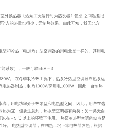
室外换热器〔热泵工况运行时为蒸发器〕管壁 之间温差很
泵"入的热量也很少，无制热效果。由此可知，我国北方
电型和冷热（电加热）型空调器的用电量是一样的。其用电
数（性能系数），一般可取EER＝3
3≈880W。 在冬季制冷热工况下，热泵冷热型空调器靠热泵运
热器制热，制热1000W需用电1000W，因此一台制热
率高，用电功率介于热泵型和电热型之间。因此，用户在选
冷热为宜，但要注意到，热泵型空调器有两类；另一类无自
以在－5 ℃ 以上的环境下使用。 热泵冷热型空调的缺点是
性好。 电热型空调器，在制热工况下靠电热器发热，根据