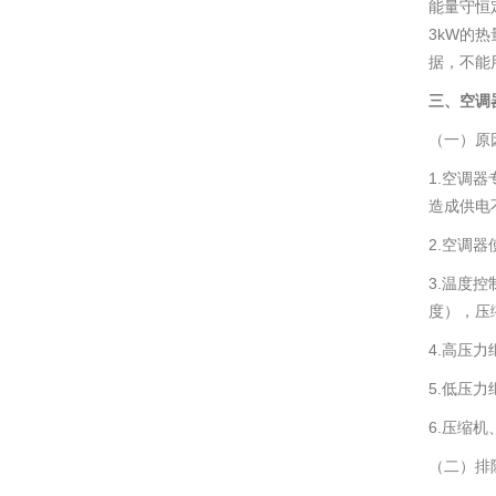
能量守恒
3kW的
据，不能
三、空调
（一）原
1.空调
造成供电
2.空调
3.温度
度），压
4.高压
5.低压
6.压缩
（二）排