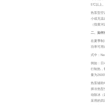
5℃以上
热泵型空
小或无温
（指黄河
二、如何
在夏季制
功率可用式计
式中：Ne
例如：日
行制热，
量为26
热泵辅助
择冷热型
动除冰（
采用的四