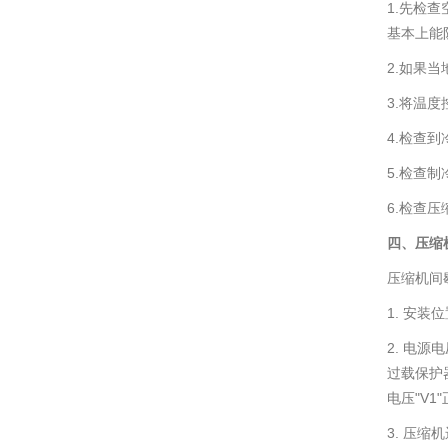
1.先检
基本上能
2.如果
3.将温
4.检查
5.检查
6.检查
四、压缩
压缩机间
1. 安
2. 电
过载保护
电压"V
3. 压