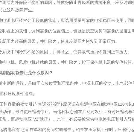
查空调器内外保险丝烧断的原因，并做好防止再烧断的措施不良，应及时调
防止这种故障产生。
当地电源电压经常处于较低的状态，应选用质量可靠的电源稳压来使用，同
度控制器上的拨钮，调到需要的位置档上，也就是按空调房间需要的温度去
到冷凝压力过高的原因，并排除之，使其冷凝压力恢复到正常压力。
制冷系统中制冷剂不足的原因，并排除之，使其吸气压力恢复到正常压力。
压缩机电机、风扇电机过载的原因，并排除之；按下保护继电器的复位按钮
机刚起动就停止是什么原因？
歇中断的运行，是由于安装位置和环境条件，电源电压的变动，电气部件
装位置和环境条件造成。
源电压和容量的变动引起 空调器的运转应保证在电源电压在额定电压±10
器动作，最终使压缩机停止。当这种状态如在启动时发生，有时压缩机根
1"正常，而起动电压"V2"跌落）。此时，有必要检查供电电路电压和引入导
缩机运转电容有毛病 在单相的房间空调器中，如果在压缩机工作时，压缩