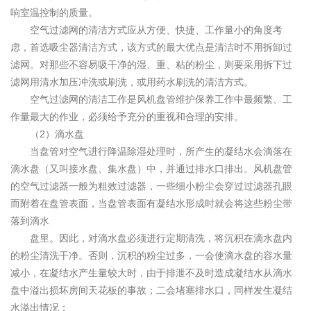
响室温控制的质量。
空气过滤网的清洁方式应从方便、快捷、工作量小的角度考
虑，首选吸尘器清洁方式，该方式的最大优点是清洁时不用拆卸过
滤网。对那些不容易吸干净的湿、重、粘的粉尘，则要采用拆下过
滤网用清水加压冲洗或刷洗，或用药水刷洗的清洁方式。
空气过滤网的清洁工作是风机盘管维护保养工作中最频繁、工
作量最大的作业，必须给予充分的重视和合理的安排。
（2）滴水盘
当盘管对空气进行降温除湿处理时，所产生的凝结水会滴落在
滴水盘（又叫接水盘、集水盘）中，并通过排水口排出。风机盘管
的空气过滤器一般为粗效过滤器，一些细小粉尘会穿过过滤器孔眼
而附着在盘管表面，当盘管表面有凝结水形成时就会将这些粉尘带
落到滴水
盘里。因此，对滴水盘必须进行定期清洗，将沉积在滴水盘内
的粉尘清洗干净。否则，沉积的粉尘过多，一会使滴水盘的容水量
减小，在凝结水产生量较大时，由于排泄不及时造成凝结水从滴水
盘中溢出损坏房间天花板的事故；二会堵塞排水口，同样发生凝结
水溢出情况；