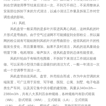
则在空调使用季节结束后清洁一次。不到万不得已，不采用整体从
安装部位拆卸下来的方式清洁，以减小清洁工作量及拆装工作对空
调造成的影响。
（4）风机
风机盘管一般采用的是多叶片双进风离心风机，这种风机的叶
片形式是弯曲的。由于空气过滤网不可能捕捉到全部粉尘，所以漏
网的粉尘就有可能粘附到风机叶片的弯曲部分，使得风机叶片的性
能发生变化，而且重量增加。如果不及时清洁，风机的送风量就会
明显下降，电耗增加，噪声加大，使风机盘管的总体性能变差。
风机叶轮由于有蜗壳包围着，不拆卸下来清洁工作就比较难
做。可以采用小型强力吸尘器吸扫的清洁方式，一般一年清洁一次
或一个空调季节清洁一次。
风机盘管由送风机、盘管、外壳组合而成，作为中央空调的末
端装置，可广泛用于宾馆、写字楼、医院、公寓、别墅、电子电器
类生产车间、以及其它集中供冷暖的建筑物。风量从340m3/h—
2380m3/h，共有八大系列百余种规格，各种规格均有卧式暗装
（WA）、卧式明装（WM）、立式暗装（LA）、立式明装
（LM）、卡式（KM）、壁挂式（BG）、高静压型可供选择。