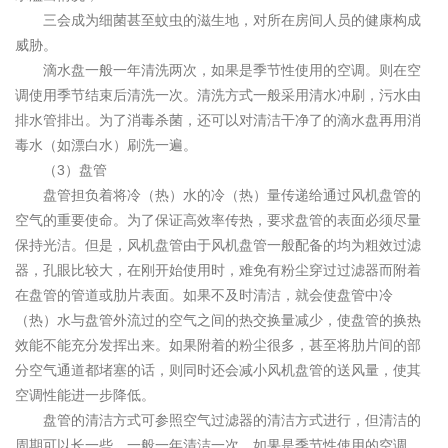
三会成为细菌甚至蚊虫的滋生地，对所在房间人员的健康构成
威胁。
滴水盘一般一年清洗两次，如果是季节性使用的空调。则在空
调使用季节结束后清洗一次。清洗方式一般采用清水冲刷，污水由
排水管排出。为了消毒杀菌，还可以对清洁干净了的滴水盘再用消
毒水（如漂白水）刷洗一遍。
（3）盘管
盘管担负着将冷（热）水的冷（热）量传递给通过风机盘管的
空气的重要使命。为了保证高效率传热，要求盘管的表面必须尽量
保持光洁。但是，风机盘管由于风机盘管一般配备的均为粗效过滤
器，孔眼比较大，在刚开始使用时，难免有粉尘穿过过滤器而附着
在盘管的管道或肋片表面。如果不及时清洁，就会使盘管中冷
（热）水与盘管外流过的空气之间的热交换量减少，使盘管的换热
效能不能充分发挥出来。如果附着的粉尘很多，甚至将肋片间的部
分空气通道都堵塞的话，则同时还会减小风机盘管的送风量，使其
空调性能进一步降低。
盘管的清洁方式可参照空气过滤器的清洁方式进行，但清洁的
周期可以长一些，一般一年清洁一次。如果是季节性使用的空调，