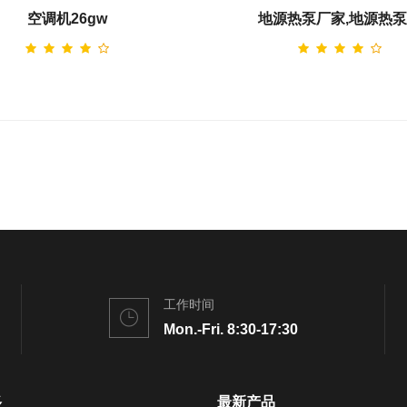
空调机26gw
地源热泵厂家,地源热
工作时间
Mon.-Fri. 8:30-17:30
多
最新产品