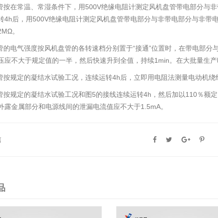
盘管按在常温、常湿条件下，用500V绝缘电阻计测定风机盘管带电部分与
转4h后，用500V绝缘电阻计测定风机盘管带电部分与非带电部分与非
2MΩ。
盘管的电气强度按风机盘管的各转速档分别置于“接通”位置时，在带电部分与
压应不大于规定值的一半，然后快速升到全值，持续1min。在大批量生产时
盘管按规定的凝结水试验工况，连续运转4h后，立即用电阻法测量电动机绕组
盘管按规定的凝结水试验工况和图5的接线连续运转4h，然后加以110％
外露金属部分和电源线间的泄漏电流值应不大于1.5mA。
篇
品