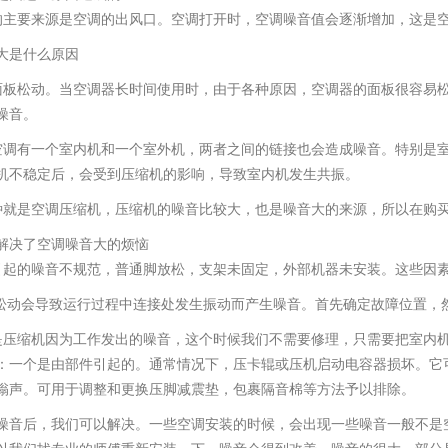
的主要来源是空调的出风口。空调打开时，空调噪音值会逐渐增加，这是
大是什么原因
面板松动。当空调器长时间使用时，由于各种原因，空调器的面板很容易
噪音。
空调有一个室内机和一个室外机，两者之间的链接也会造成噪音。特别是
机不稳定后，会受到压缩机的影响，导致室内机发生共振。
种就是空调压缩机，压缩机的噪音比较大，也是噪音大的来源，所以在购
解决了空调噪音大的烦恼
引起的噪音不规范，普通脚放松，支架未固定，外部机器未安装。这些因
的松动会导致运行过程中连接处发生振动而产生噪音。首先确定故障位置，
是压缩机因为工作发出的噪音，这个时候我们不需要修理，只需要把室内
：一个是由部件引起的。通常情况下，压卡辊或压机启动电容器损坏。它
嗡声。可用于调整和更换压脚减震垫，包裹隔音棉等方法予以排除。
噪音后，我们可以解决。一些空调安装的时候，会出现一些噪音一般不是