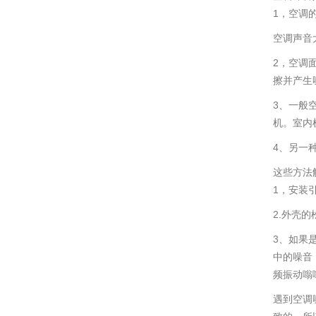
1，空调
空调声音
2，空调
擦并产生
3、一般
机。室内
4、另一
这些方法
1，安装
2.外壳
3、如果
中的噪音
频振动嗡
遇到空调