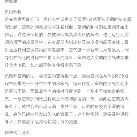
持健康。
原因分析
首先大家可能会问，为什么空调房会干燥呢?这就要从空调的制冷原
理说起，空调的制冷原理与冰箱相似，空调的制冷剂在空调开始工
作后，通过压缩机的工作被压缩成高温高压的蒸汽，进而运行到空
调箱后面的冷凝器中，在冷凝器内制冷剂又被冷凝为高压液体，最
后被运行到空调箱内的蒸发器李。空气进一步被离心风扇吸入，制
冷剂在气化的过程中带走大量的能量，室内进入空调的空气成功被
转化为冷风，如此循环往复使得室温下降。
长期开空调的话，会使室内变得很干燥。因为空调在具体的制冷过
程中会带走一部分空气中的水蒸气，循环往复，室内的空气将会变
得更加干燥，而最后室内的相对湿度达到一个基本平衡稳定的状
态。一般空调的制冷过程就是伴随和除湿的工作。因此在空调房内
呆久了，就很容易出现口渴、皮肤干燥、口唇眼角较为干涩的情
况，身体已经向您发出失水的警报了，这个时候就一定要及时进行
补水工作或者采取其他切实可行的措施。
解决窍门分析