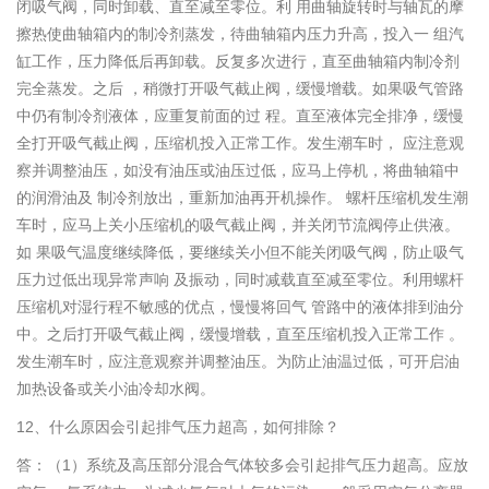
闭吸气阀，同时卸载、直至减至零位。利 用曲轴旋转时与轴瓦的摩
擦热使曲轴箱内的制冷剂蒸发，待曲轴箱内压力升高，投入一 组汽
缸工作，压力降低后再卸载。反复多次进行，直至曲轴箱内制冷剂
完全蒸发。之后 ，稍微打开吸气截止阀，缓慢增载。如果吸气管路
中仍有制冷剂液体，应重复前面的过 程。直至液体完全排净，缓慢
全打开吸气截止阀，压缩机投入正常工作。发生潮车时， 应注意观
察并调整油压，如没有油压或油压过低，应马上停机，将曲轴箱中
的润滑油及 制冷剂放出，重新加油再开机操作。 螺杆压缩机发生潮
车时，应马上关小压缩机的吸气截止阀，并关闭节流阀停止供液。
如 果吸气温度继续降低，要继续关小但不能关闭吸气阀，防止吸气
压力过低出现异常声响 及振动，同时减载直至减至零位。利用螺杆
压缩机对湿行程不敏感的优点，慢慢将回气 管路中的液体排到油分
中。之后打开吸气截止阀，缓慢增载，直至压缩机投入正常工作 。
发生潮车时，应注意观察并调整油压。为防止油温过低，可开启油
加热设备或关小油冷却水阀。
12、什么原因会引起排气压力超高，如何排除？
答：（1）系统及高压部分混合气体较多会引起排气压力超高。应放