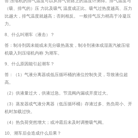
答:压缩机的排气温度可以从排气管路上的温度计测得。排气温度与
（吸、排气的）压 力比及吸气 温度成正比。吸气过热度越高、压力
比越大，排气温度就越高；否则相反。 一般排气压力稍高于冷凝压
力。
8、什么叫潮车（液击）？
答：制冷剂因未能或未充分吸热蒸发，制冷剂液体或湿蒸汽被压缩
机吸入到压缩机内称 为潮车。
9、什么原因能引起潮车？
答：（1）气液分离器或低压循环桶的液位控制失灵，导致液位超
高。
（2）供液量过大，供液过急。节流阀内漏或开度过大。
（3）蒸发器或气液分离器（低压循环桶）存液过多、热负荷小、开
机时加载过快。
（4）热负荷突然增大；或冲霜后未及时调整吸气阀。
10、潮车后会造成什么后果？