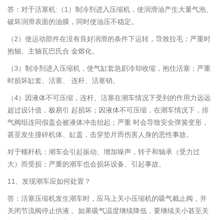
答：对于活塞机:（1）制冷剂进入压缩机，使润滑油产生大量气泡、
破坏润滑表面的油膜，同时使油压不稳定。
（2）使运动部件在没有良好润滑的条件下运转，导致拉毛；严重时
抱轴、主轴瓦巴氏合 金熔化。
（3）制冷剂进入压缩机，使气缸套急剧冷却收缩，抱住活塞；严重
时损坏缸套、活塞、 连杆、活塞销。
（4）因液体不可压缩，连杆、活塞在潮车情况下受到的作用力远远
超过设计值，极易引 起损坏；因液体不可压缩，在潮车情况下，排
气阀组连同假盖会被液体冲击抬起；严重 时会导致安全弹簧变形，
甚至发生撞碎机体、缸盖，击穿垫片而伤害人身的恶性事故。
对于螺杆机：潮车会引起振动、增加噪声，转子和轴承（受力过
大）而受损；严重的潮车也会损坏设备、引起事故。
11、发现潮车应如何处置？
答：活塞压缩机发生潮车时，应马上关小压缩机的吸气截止阀，并
关闭节流阀停止供液 。如果吸气温度继续降低，要继续关小甚至关