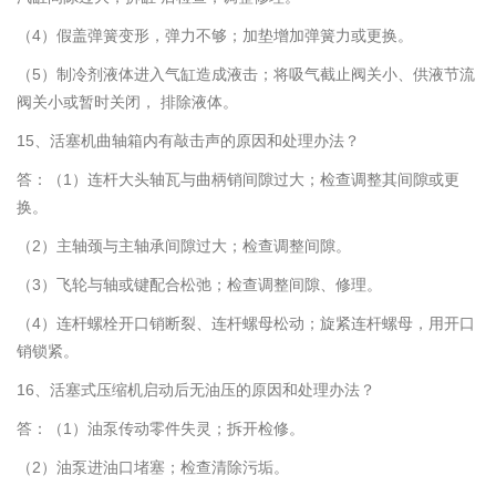
（4）假盖弹簧变形，弹力不够；加垫增加弹簧力或更换。
（5）制冷剂液体进入气缸造成液击；将吸气截止阀关小、供液节流
阀关小或暂时关闭， 排除液体。
15、活塞机曲轴箱内有敲击声的原因和处理办法？
答：（1）连杆大头轴瓦与曲柄销间隙过大；检查调整其间隙或更
换。
（2）主轴颈与主轴承间隙过大；检查调整间隙。
（3）飞轮与轴或键配合松弛；检查调整间隙、修理。
（4）连杆螺栓开口销断裂、连杆螺母松动；旋紧连杆螺母，用开口
销锁紧。
16、活塞式压缩机启动后无油压的原因和处理办法？
答：（1）油泵传动零件失灵；拆开检修。
（2）油泵进油口堵塞；检查清除污垢。