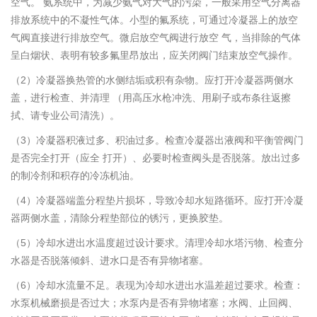
空气。 氨系统中，为减少氨气对大气的污染，一般采用空气分离器
排放系统中的不凝性气体。小型的氟系统，可通过冷凝器上的放空
气阀直接进行排放空气。微启放空气阀进行放空 气，当排除的气体
呈白烟状、表明有较多氟里昂放出，应关闭阀门结束放空气操作。
（2）冷凝器换热管的水侧结垢或积有杂物。应打开冷凝器两侧水
盖，进行检查、并清理 （用高压水枪冲洗、用刷子或布条往返擦
拭、请专业公司清洗）。
（3）冷凝器积液过多、积油过多。检查冷凝器出液阀和平衡管阀门
是否完全打开（应全 打开）、必要时检查阀头是否脱落。放出过多
的制冷剂和积存的冷冻机油。
（4）冷凝器端盖分程垫片损坏，导致冷却水短路循环。应打开冷凝
器两侧水盖，清除分程垫部位的锈污，更换胶垫。
（5）冷却水进出水温度超过设计要求。清理冷却水塔污物、检查分
水器是否脱落倾斜、进水口是否有异物堵塞。
（6）冷却水流量不足。表现为冷却水进出水温差超过要求。检查：
水泵机械磨损是否过大；水泵内是否有异物堵塞；水阀、止回阀、