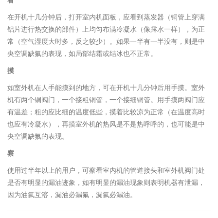
看
在开机十几分钟后，打开室内机面板，应看到蒸发器（铜管上穿满
铝片进行热交换的部件）上均匀布满冷凝水（像露水一样），为正
常（空气湿度大时多，反之较少）。如果一半有一半没有，则是中
央空调缺氟的表现，如局部结霜或结冰也不正常。
摸
如室外机在人手能摸到的地方，可在开机十几分钟后用手摸。室外
机有两个铜阀门，一个接粗铜管，一个接细铜管。用手摸两阀门应
有温差；粗的应比细的温度低些，摸着比较凉为正常（在温度高时
也应有冷凝水），再摸室外机的热风是不是热呼呼的，也可能是中
央空调缺氟的表现。
察
使用过半年以上的用户，可察看室内机的管道接头和室外机阀门处
是否有明显的漏油迹象，如有明显的漏油现象则表明机器有泄漏，
因为油氟互溶，漏油必漏氟，漏氟必漏油。