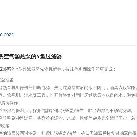
06-2026
洗空气源热泵的Y型过滤器
源热泵
的Y型过滤器需先停机断电，按规范步骤操作即可完成：
安全准备
源热泵机组停机并切断电源，关闭过滤器前后的水路阀门，隔离该段管路
盘、软毛刷、清水等工具，打开管路倒淋阀排尽过滤器内残留的水，避免
与清洗操作
器外部的保温层，拧开Y型端的排污螺盖/法兰，取出内部的不锈钢滤网。
合软毛刷冲洗滤网，将附着的泥沙、水垢、铁锈等杂质完全清理干净，若
与收尾
净的滤网装回过滤器，拧紧排污螺盖/法兰，确认无渗漏后恢复过滤器的保