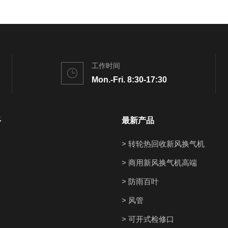
工作时间
Mon.-Fri. 8:30-17:30
多
最新产品
> 转轮热回收新风换气机
> 商用新风换气机高端
> 防雨百叶
> 风管
> 可开式检修口