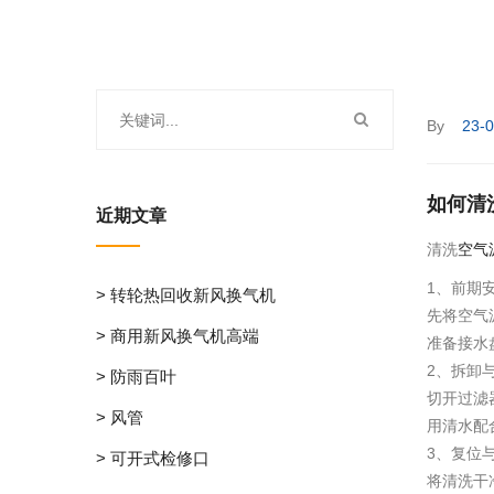
By
23-
如何清
近期文章
清洗
空气
1、前期
> 转轮热回收新风换气机
先将空气
> 商用新风换气机高端
准备接水
2、拆卸
> 防雨百叶
切开过滤
> 风管
用清水配
3、复位
> 可开式检修口
将清洗干