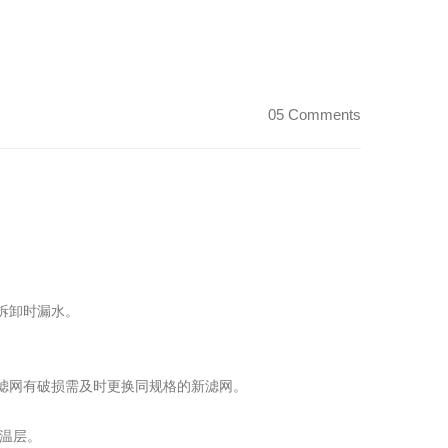
05 Comments
。
拆卸时漏水。
滤网有破损需及时更换同规格的新滤网。
温层。