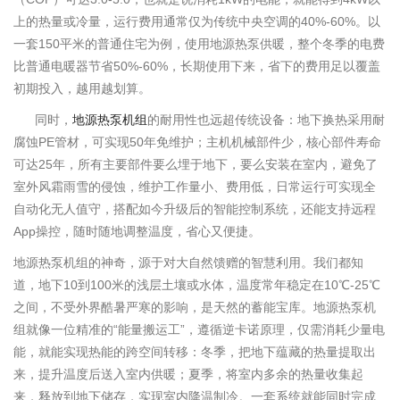
上的热量或冷量，运行费用通常仅为传统中央空调的40%-60%。以
一套150平米的普通住宅为例，使用地源热泵供暖，整个冬季的电费
比普通电暖器节省50%-60%，长期使用下来，省下的费用足以覆盖
初期投入，越用越划算。
同时，
地源热泵机组
的耐用性也远超传统设备：地下换热采用耐
腐蚀PE管材，可实现50年免维护；主机机械部件少，核心部件寿命
可达25年，所有主要部件要么埋于地下，要么安装在室内，避免了
室外风霜雨雪的侵蚀，维护工作量小、费用低，日常运行可实现全
自动化无人值守，搭配如今升级后的智能控制系统，还能支持远程
App操控，随时随地调整温度，省心又便捷。
地源热泵机组的神奇，源于对大自然馈赠的智慧利用。我们都知
道，地下10到100米的浅层土壤或水体，温度常年稳定在10℃-25℃
之间，不受外界酷暑严寒的影响，是天然的蓄能宝库。地源热泵机
组就像一位精准的“能量搬运工”，遵循逆卡诺原理，仅需消耗少量电
能，就能实现热能的跨空间转移：冬季，把地下蕴藏的热量提取出
来，提升温度后送入室内供暖；夏季，将室内多余的热量收集起
来，释放到地下储存，实现室内降温制冷。一套系统就能同时完成