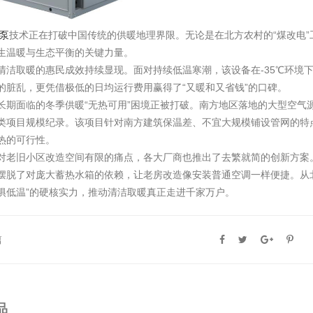
泵
技术正在打破中国传统的供暖地理界限。无论是在北方农村的“煤改电
生温暖与生态平衡的关键力量。
清洁取暖的惠民成效持续显现。面对持续低温寒潮，该设备在-35℃环境
的脏乱，更凭借极低的日均运行费用赢得了“又暖和又省钱”的口碑。
长期面临的冬季供暖“无热可用”困境正被打破。南方地区落地的大型空气
类项目规模纪录。该项目针对南方建筑保温差、不宜大规模铺设管网的特
热的可行性。
对老旧小区改造空间有限的痛点，各大厂商也推出了去繁就简的创新方案
摆脱了对庞大蓄热水箱的依赖，让老房改造像安装普通空调一样便捷。从
惧低温”的硬核实力，推动清洁取暖真正走进千家万户。
篇
品