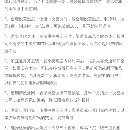
体和肌肤缺水。为了避免肌肤干燥，最好选择湿度均匀、送风柔和
的水体系中央空调。
3、合理设置温度：使用中央空调时，应合理设置温度。制冷时，调
高1度；制热时，定低2度，可以节能10%，且不影响舒适感
4、避免直吹身体：在使用中央空调时，要避免凉风直吹身体。长时
间不清洁的中央空调在出风时会携带很多细菌，容易引起用户呼吸
道不适
5、不宜通宵开空调：夏季夜晚室内相对闷热，很多人喜欢通宵开空
调。如果实在太热，可以在晚饭后开启空调，睡前关闭或调至和风
或睡眠模式。尤其是老年人和儿童，更需要谨慎。有需要的用户可
以在夜间使用电风扇辅助降温
6、定期清洗滤网：要保持空调出气管畅通，并半个月清洗一次空调
滤网，确保送风口通畅，降低因堵塞造成的损耗
7、尽量少开门窗：使用中央空调时，应尽量减少开门窗的次数，以
减少室内外冷热空气的交流，更加省电
8、选择适当的出风角度：冷空气比较重，容易下沉，暖气流则相