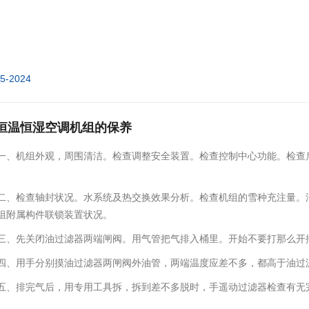
05-2024
恒温恒湿空调机组的保养
一、机组外观，周
围清洁。检查调整安全装置。
检查控制中心功能。检查
二、检查轴封状况。水系统及热交
换效果分析。检查机组的雪
种充注量。
组附属构件联锁装置状况。
三、先关闭油过滤器两端闸阀。用气管把气排入桶里。开始不要打那么
开
四、用手分别摸油过滤器两闸阀外油管，两端温度应差不多，都高于油过
五、排完气后，用专用工具拆，拆到差不多脱时
，手遥动过滤器检查
有无