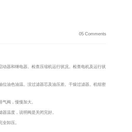
05 Comments
启动器和继电器。检查压缩机运行状况。检查电机及运行状
油位油色油温。没过滤器芯
及油压差。干燥过
滤器。机组密
排气阀，慢慢加大。
滤器温度，说明阀是
关闭完好。
完全卸压。