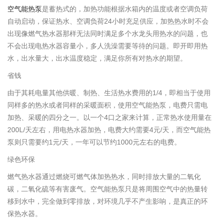
空气能热泵
是蓄热式的，加热功能根据水箱内的温度或者空调负荷
自动启动，保证热水、空调负荷24小时充足供应，加热热水时不会
出现像燃气热水器那样无法同时满足多个水龙头用热水的问题，也
不会出现电热水器容量小，多人洗澡需要等待的问题。即开即用热
水，出水量大，出水温度稳定，满足你所有对热水的期望。
省钱
由于其耗电量其他供暖、制热、生活热水费用的1/4，即相当于使用
同样多的热水或者同样的采暖面积，使用空气能热泵，电费只需电
加热、采暖的四分之一。以一个4口之家来计算，正常热水使用量在
200L/天左右，用电热水器加热，电费大约需要4元/天，而空气能热
泵则只需要约1元/天，一年可以节约1000元左右的电费。
绿色环保
燃气热水器通过燃烧可燃气体加热热水，同时排放大量的二氧化
碳，二氧化硫等有害废气。空气能热泵只是将周围空气中的热量转
移到水中，完全做到零排放，对环境几乎不产生影响，是真正的环
保热水器。