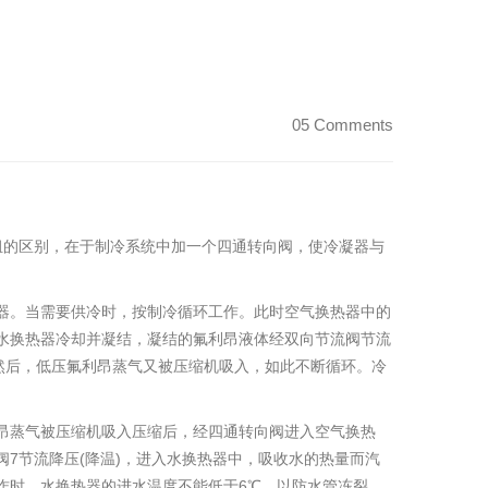
05 Comments
组的区别，在于制冷系统中加一个四通转向阀，使冷凝器与
换热器。当需要供冷时，按制冷循环工作。此时空气换热器中的
水换热器冷却并凝结，凝结的氟利昂液体经双向节流阀节流
然后，低压氟利昂蒸气又被压缩机吸入，如此不断循环。冷
昂蒸气被压缩机吸入压缩后，经四通转向阀进入空气换热
7节流降压(降温)，进入水换热器中，吸收水的热量而汽
作时，水换热器的进水温度不能低于6℃，以防水管冻裂。