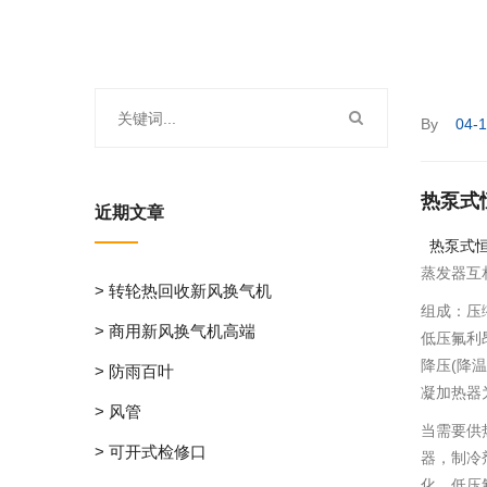
By
04-
热泵式
近期文章
热泵式恒
蒸发器互
> 转轮热回收新风换气机
组成：压
> 商用新风换气机高端
低压氟利
降压(降
> 防雨百叶
凝加热器
> 风管
当需要供
> 可开式检修口
器，制冷
化。低压