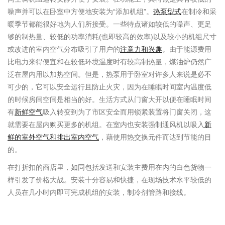
噪声并可以在卧室中方便地安装为“添加机组”。
热泵型式
在制冷和采
暖季节都能很好地为人们所接受。一些特点诸如较低的噪声、更足
够的制热量、较低的功率消耗(也即较高的效率)以及较小的机组尺寸
或改进的室内空气分布吸引了用户的
注意力和兴趣
。由于能源费用
比电力来得便宜和在较低环境温度时有较高制热量，煤油炉仍然广
泛在屋内用以加热空间。但是，热泵用于卧室对许多人来说是必不
可少的，它可以安全运行且防止火灾，因为在睡眠时间室内温度低
的时候房间空间是相当的好。生活方式从门窗大开以便在睡眠时间
有
新鲜空气
吸入转变到为了市区安全而用锁紧装置将门窗关闭，这
就需要在屋内购买更多的机组。在室内也安装强制通风机以吸入
新
鲜的室外空气和排出室内空气
，藉使用热交换元件而达到节能的目
的。
在打折扣的商店里，如同包括发送和安装主费用在内的白色货物一
样引发了价格大战。安装十分容易和快捷，在现场技术水平较低的
人员在几小时内即可完成机组的安装，制冷剂管路和接线。