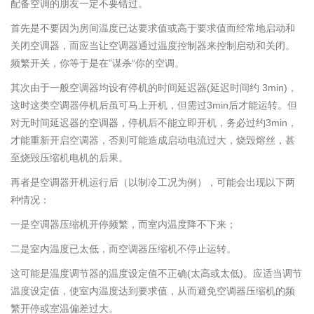
配备空调的朋友一定不要错过。
首先是不要因为房间温度已达要求值或高于要求值而经常地启动和
关闭空调器，而应当让空调器通过温度控制器来控制启动和关闭。
频繁开关，你等于是在”谋杀“你的空调。
其次由于一般空调器均设有停机的时间延迟器(延迟时间约 3min)，
这时这类空调器停机后虽可马上开机，但需过3min后才能运转。但
对无时间延迟器的空调器，停机后不能立即开机，务必过约3min，
才能重新开启空调器，否则可能造成启动电流过大，烧毁熔丝，甚
至烧毁压缩机电机的后果。
再者是空调器开机运行后（以制冷工况为例），可能会出现以下两
种情况：
一是空调器压缩机开停频繁，而室内温度降不下来；
二是室内温度已太低，而空调器压缩机不停止运转。
这可能是温度调节器的温度设定值不正确(太高或太低)。应适当调节
温度设定值，使室内温度达到要求值，从而避免空调器压缩机的频
繁开停或室温偏差过大。