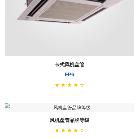
卡式风机盘管
FP6
风机盘管品牌等级