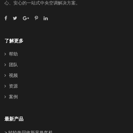
心、安心的一站式中央空调解决方案。
了解更多
帮助
团队
视频
资源
案例
最新产品
> 转轮热回收新风换气机