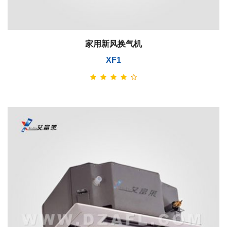
家用新风换气机
XF1