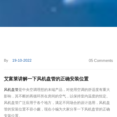
By
19-10-2022
05 Comments
艾富莱讲解一下风机盘管的正确安装位置
风机盘管
是中央空调理想的末端产品，对使用空调的舒适度有重大
影响，其不断的再循环所在房间的空气，以保持室内温度的恒定。
风机盘管广泛应用于各个地方，满足不同场合的设计选用，风机盘
管的安装位置不容小觑，现在小编为大家分享一下风机盘管的正确
安装位置。