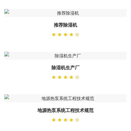
推荐除湿机
除湿机生产厂
地源热泵系统工程技术规范