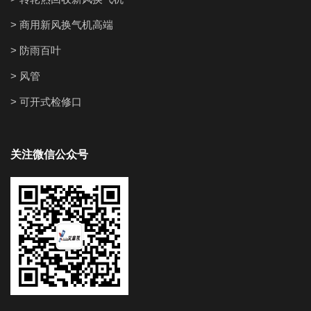
> 商用新风换气机高端
> 防雨百叶
> 风管
> 可开式检修口
关注微信公众号