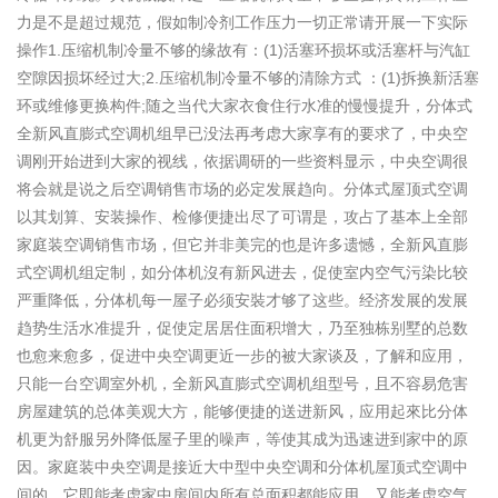
力是不是超过规范，假如制冷剂工作压力一切正常请开展一下实际
操作1.压缩机制冷量不够的缘故有：(1)活塞环损坏或活塞杆与汽缸
空隙因损坏经过大;2.压缩机制冷量不够的清除方式 ：(1)拆换新活塞
环或维修更换构件;随之当代大家衣食住行水准的慢慢提升，分体式
全新风直膨式空调机组早已没法再考虑大家享有的要求了，中央空
调刚开始进到大家的视线，依据调研的一些资料显示，中央空调很
将会就是说之后空调销售市场的必定发展趋向。分体式屋顶式空调
以其划算、安装操作、检修便捷出尽了可谓是，攻占了基本上全部
家庭装空调销售市场，但它并非美完的也是许多遗憾，全新风直膨
式空调机组定制，如分体机沒有新风进去，促使室内空气污染比较
严重降低，分体机每一屋子必须安裝才够了这些。经济发展的发展
趋势生活水准提升，促使定居居住面积增大，乃至独栋别墅的总数
也愈来愈多，促进中央空调更近一步的被大家谈及，了解和应用，
只能一台空调室外机，全新风直膨式空调机组型号，且不容易危害
房屋建筑的总体美观大方，能够便捷的送进新风，应用起來比分体
机更为舒服另外降低屋子里的噪声，等使其成为迅速进到家中的原
因。家庭装中央空调是接近大中型中央空调和分体机屋顶式空调中
间的，它即能考虑家中房间内所有总面积都能应用，又能考虑空气