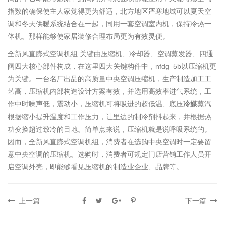
指数的确保使主人家觉得更为舒适，北方地区严寒地域可以夏天空
调和冬天供暖系统结合在一起，同用一套空调室内机，保持冷热一
体机。那样能够使家居装修合理布局更为有效灵便。
全新风直膨式空调机组 关键由压缩机、冷却器、空调蒸发器、四通
阀四大核心部件构成，在这里四大关键构件中，nfdg_5b以压缩机更
为关键。一台名厂出品的高质量中央空调压缩机，生产制造加工工
艺高，压缩机内部构造设计方案有效，并选用高效率进气系统，工
作中时噪声低，震动小，压缩机可将吸进的超低温、底压
冷媒
蒸汽
根据缩小提升温度和工作压力，让里边的制冷剂抖起来，并根据热
功变换超过致冷的目地。简单点来说，压缩机就是说呼吸系统的。
因而，全新风直膨式空调机组，消费者在选购中央空调时一定要留
意中央空调的压缩机。选购时，消费者可规定门店营销工作人员开
启空调外壳，即能够看见压缩机的制造业企业、品牌等。
上一篇
下一篇