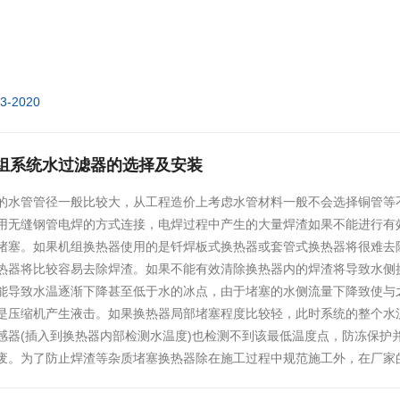
03-2020
组系统水过滤器的选择及安装
的水管管径一般比较大，从工程造价上考虑水管材料一般不会选择铜管等
用无缝钢管电焊的方式连接，电焊过程中产生的大量焊渣如果不能进行有
堵塞。如果机组换热器使用的是钎焊板式换热器或套管式换热器将很难去
热器将比较容易去除焊渣。如果不能有效清除换热器内的焊渣将导致水侧
能导致水温逐渐下降甚至低于水的冰点，由于堵塞的水侧流量下降致使与
是压缩机产生液击。如果换热器局部堵塞程度比较轻，此时系统的整个水
感器(插入到换热器内部检测水温度)也检测不到该最低温度点，防冻保护
废。为了防止焊渣等杂质堵塞换热器除在施工过程中规范施工外，在厂家