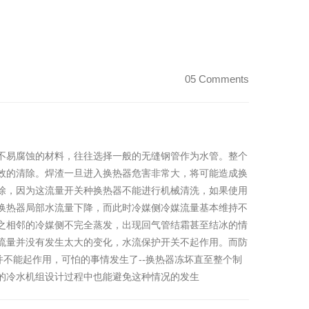
05 Comments
不易腐蚀的材料，往往选择一般的无缝钢管作为水管。整个
效的清除。焊渣一旦进入换热器危害非常大，将可能造成换
除，因为这流量开关种换热器不能进行机械清洗，如果使用
换热器局部水流量下降，而此时冷媒侧冷媒流量基本维持不
之相邻的冷媒侧不完全蒸发，出现回气管结霜甚至结冰的情
流量并没有发生太大的变化，水流保护开关不起作用。而防
并不能起作用，可怕的事情发生了--换热器冻坏直至整个制
的冷水机组设计过程中也能避免这种情况的发生