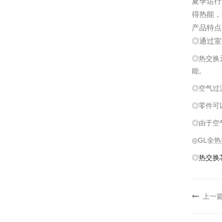
夏季运行
得热能，
产品特点
◎通过室
◎热交换
能。
◎空气过
◎零件可
◎由于空气
◎GL全
◎
热交换
上一