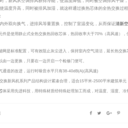
时，新风从空调排风获得冷能，使温度降低，同时被空调排风干燥
使温度升高，同时被排风加湿，就这样通过换热芯体的全热交换过
:
内外双向换气，进排风等量置换，控制了室温变化，从而保证
清新
元件是使用静止式全热交换热回收芯体，热回收率大于70%（高风速），
滤网是标准配置，可有效阻止灰尘进入，保持室内空气清洁，延长热交换
以由一边更换，只要在一边开启一个检修门便可。
通道的改进，运行时噪音水平只有38-40dB(A)(高风速)
热交换新风机系列产品结构设计紧凑合理，适合15平米-2500平米建筑
芯
体采用先进科技，用特殊材质经特殊处理加工而成，对温度、湿度、冷
篇