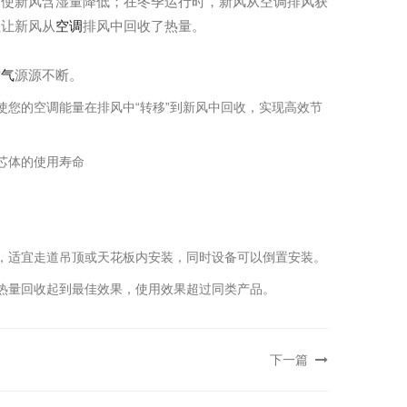
，使新风含湿量降低；在冬季运行时，新风从空调排风获
程让新风从
空调
排风中回收了热量。
空气
源源不断。
使您的空调能量在排风中“转移”到新风中回收，实现高效节
芯体的使用寿命
单元，适宜走道吊顶或天花板内安装，同时设备可以倒置安装。
热量回收起到最佳效果，使用效果超过同类产品。
下一篇