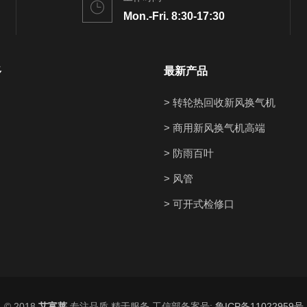
Mon.-Fri. 8:30-17:30
多
最新产品
> 转轮热回收新风换气机
> 商用新风换气机高端
> 防雨百叶
> 风管
> 可开式检修口
© 2018
艾富莱
专注品质 精于服务 工信部备案号:
鲁ICP备11022959号