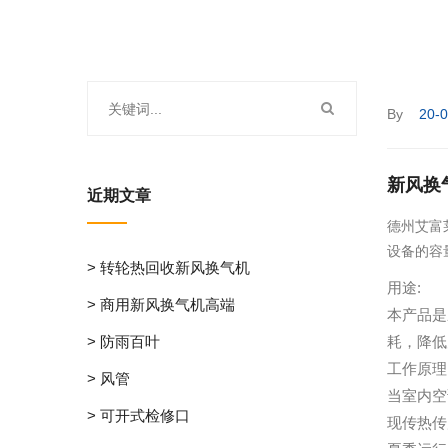
By
20-
新风换
近期文章
德州艾富
设备的容
> 转轮热回收新风换气机
用途:
> 商用新风换气机高端
本产品是
> 防雨百叶
耗，降低
工作原理
> 风管
当室内空
> 可开式检修口
现传热传