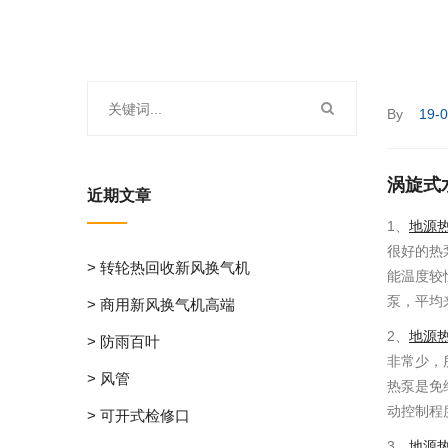
By
19-
涡旋式
近期文章
1、
地源
很好的热
> 转轮热回收新风换气机
能温度较
泵，平均
> 商用新风换气机高端
2、
地源
> 防雨百叶
非常少，
> 风管
热泵是免
动控制程
> 可开式检修口
3、
地源