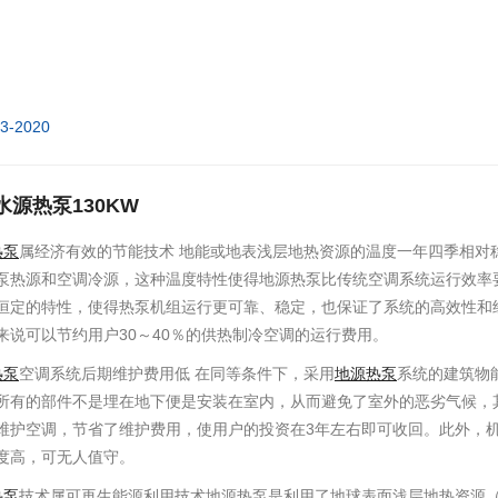
03-2020
水源热泵130KW
热泵
属经济有效的节能技术 地能或地表浅层地热资源的温度一年四季相对
泵热源和空调冷源，这种温度特性使得地源热泵比传统空调系统运行效率要
恒定的特性，使得热泵机组运行更可靠、稳定，也保证了系统的高效性和经
来说可以节约用户30～40％的供热制冷空调的运行费用。
热泵
空调系统后期维护费用低 在同等条件下，采用
地源热泵
系统的建筑物
所有的部件不是埋在地下便是安装在室内，从而避免了室外的恶劣气候，其
维护空调，节省了维护费用，使用户的投资在3年左右即可收回。此外，机
度高，可无人值守。
热泵
技术属可再生能源利用技术地源热泵是利用了地球表面浅层地热资源（