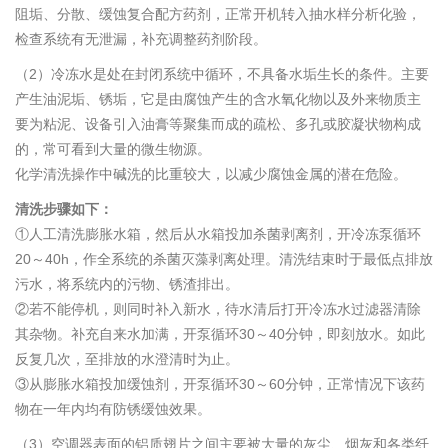
阻垢、分散、缓蚀复合配方药剂，正常开机转入抽水样分析化验，
检查系统有无泄漏，补充调整药剂阶段。
（2）冷冻水是处在封闭系统中循环，不具备水垢生长的条件。主要
产生油泥垢、锈垢，它是由腐蚀产生的含水氧化物以及外来物质主
要为粘泥、设备引入油膏等聚集而成的疏松、多孔或胶凝状物构成
的，常可看到大量的微生物源。
化学清洗操作中碱洗的比重较大，以减少腐蚀金属的潜在危险。
清洗步骤如下：
①人工清洗膨胀水箱，然后从水箱投加杀菌剥离剂，开冷冻泵循环
20～40h，作全系统的杀菌灭藻剥离处理。清洗结束时于最低点排放
污水，将系统内的污物、锈渣排出。
②若不能停机，则同时补入新水，待水清后打开冷冻水过滤器清除
其杂物。补充自来水加满，开泵循环30～40分钟，即刻放水。如此
反复几次，至排放的水澄清时为止。
③从膨胀水箱投加缓蚀剂，开泵循环30～60分钟，正常情况下该药
物在一年内均有防锈缓蚀效果。
（3）空调器表面的铝质翅片之间主要被大量的灰尘、烟灰和各类纤