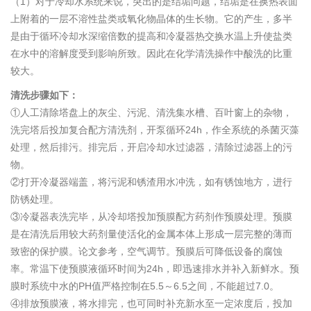
（1）对于冷却水系统来说，突出的是结垢问题，结垢是在换热表面
上附着的一层不溶性盐类或氧化物晶体的生长物。它的产生，多半
是由于循环冷却水深缩倍数的提高和冷凝器热交换水温上升使盐类
在水中的溶解度受到影响所致。因此在化学清洗操作中酸洗的比重
较大。
清洗步骤如下：
①人工清除塔盘上的灰尘、污泥、清洗集水槽、百叶窗上的杂物，
洗完塔后投加复合配方清洗剂，开泵循环24h，作全系统的杀菌灭藻
处理，然后排污。排完后，开启冷却水过滤器，清除过滤器上的污
物。
②打开冷凝器端盖，将污泥和锈渣用水冲洗，如有锈蚀地方，进行
防锈处理。
③冷凝器表洗完毕，从冷却塔投加预膜配方药剂作预膜处理。预膜
是在清洗后用较大药剂量使活化的金属本体上形成一层完整的薄而
致密的保护膜。论文参考，空气调节。预膜后可降低设备的腐蚀
率。常温下使预膜液循环时间为24h，即迅速排水并补入新鲜水。预
膜时系统中水的PH值严格控制在5.5～6.5之间，不能超过7.0。
④排放预膜液，将水排完，也可同时补充新水至一定浓度后，投加