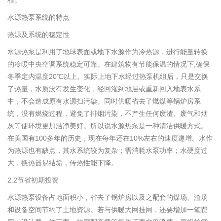
程。
水源热泵系统的特点
热源及系统的稳定性
水源热泵是利用了地球表面或地下水源作为冷热源，进行能量转换
的冷暖中央空调系统稳定可靠。在建筑物有节能保温的情况下,确保
冬季定内温度20℃以上。实际上地下水经过热泵机组后，只是交换
了热量，水质没有发生变化，经回灌到地层或重新回入地表水系
中，不会造成原有水源扫污染。同时供暖省去了燃煤等锅炉房系
统，没有燃烧过程，避免了排烟污染，不产生任何废渣、废气和烟
灰等使环境更加洁净美好。所以说水源热泵是一种清洁供暖方式。
在美国有100多年的历史，现在每年还在10%左右的速度递增。水作
为热源也有缺点，其水系统较为复杂；需消耗水泵功率；水硬度过
大，换热器易结垢，传热性能下降。
2.2节省初期投资
水源热泵设备占地面积小，省去了锅炉房以及之配套的煤场、渣场
和设备空间节约了土地资源。若与供暖大网挂网，还要增加一笔费