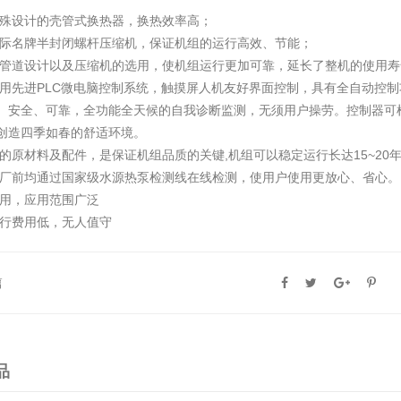
特殊设计的壳管式换热器，换热效率高；
国际名牌半封闭螺杆压缩机，保证机组的运行高效、节能；
的管道设计以及压缩机的选用，使机组运行更加可靠，延长了整机的使用寿
采用先进PLC微电脑控制系统，触摸屏人机友好界面控制，具有全自动控
、安全、可靠，全功能全天候的自我诊断监测，无须用户操劳。控制器可
创造四季如春的舒适环境。
质的原材料及配件，是保证机组品质的关键,机组可以稳定运行长达15~20
出厂前均通过国家级水源热泵检测线在线检测，使用户使用更放心、省心。
多用，应用范围广泛
运行费用低，无人值守
篇
品