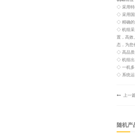
◇ 采用
◇ 采用
◇ 精确
◇ 机组
置，高效
态，为您
◇ 高品
◇ 机组
◇ 一机
◇ 系统
上一
随机产