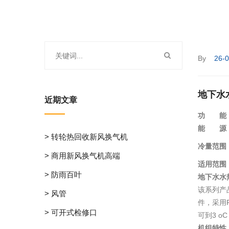
By
26-
地下水
近期文章
功 能
能 源
> 转轮热回收新风换气机
冷量范围
> 商用新风换气机高端
适用范围
> 防雨百叶
地下水水
该系列产
> 风管
件，采用R
> 可开式检修口
可到3 
机组特性