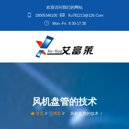
欢迎访问我们的网站
18005346100
Xu781213@126.com
Mon.-Fri. 8:30-17:30
风机盘管的技术
/
/
首页
博客
风机盘管的技术