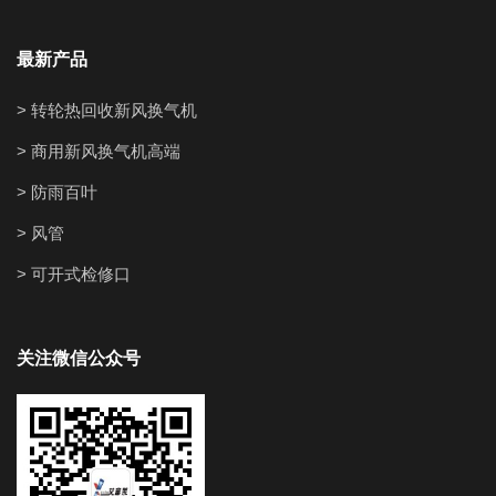
最新产品
> 转轮热回收新风换气机
> 商用新风换气机高端
> 防雨百叶
> 风管
> 可开式检修口
关注微信公众号