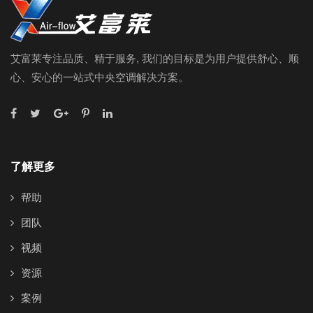
艾富莱专注品质、精于服务, 我们的目标是为用户提供舒心、顺
心、安心的一站式中央空调解决方案。
了解更多
帮助
团队
视频
资源
案例