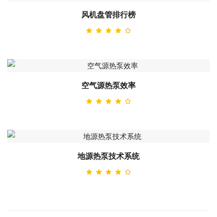
风机盘管排行榜
空气源热泵效率
地源热泵技术系统