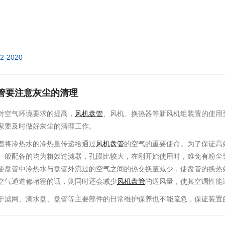
02-2020
管要注意灰尘的清理
对空气环境要求的提高，
风机盘管
、风机、换热器等新风机组装置的使用
家要及时做好灰尘的清理工作。
着将冷热水的冷热量传递给通过
风机盘管
的空气的重要使命。为了保证高
一般配备的均为粗效过滤器，孔眼比较大，在刚开始使用时，难免有粉尘
使盘管中冷热水与盘管外流过的空气之间的热交换量减少，使盘管的换热
空气通道都堵塞的话，则同时还会减少
风机盘管
的送风量，使其空调性能
于滤网、滴水盘、盘管等主要部件的日常维护保养也不能疏忽，保证装置