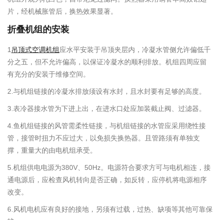
片，经机械胀管后，换热效果显著。
折叠
机组的安装
1
吊顶式空调机组
应水平安装于吊顶夹层内，冷凝水管侧允许偏低千
分之五，但不允许偏高，以保证冷凝水的顺利排放。机组四周应留
有充分的安装于维修空间。
2.与机组链接的冷凝水排放须设有水封，且水封要有足够的高度。
3.表冷器接水管为下进上出，在进水口处应加装截止阀、过滤器。
4.鱼机组链接的风管需柔性链接，与机组链接的水管应采用绕性接
管，接管时扭力不应过大，以免损失换热器。且管路须有单独支
撑，重量大的由电机组承受。
5.机组供电电源为380V、50Hz。电源符合要求方可与电机相连，接
通电源后，应检查风机转向是否正确，如反转，应停机将电源相序
改变。
6.风机电机应有良好的接地，另须有过载，过热、缺项等其他可靠保