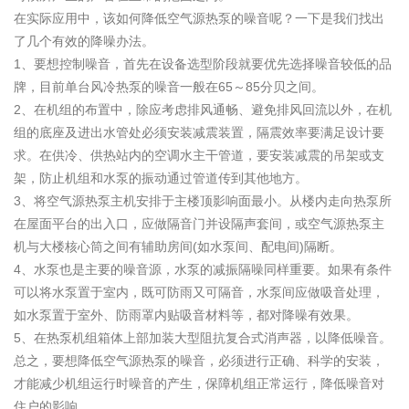
在实际应用中，该如何降低空气源热泵的噪音呢？一下是我们找出
了几个有效的降噪办法。
1、要想控制噪音，首先在设备选型阶段就要优先选择噪音较低的品
牌，目前单台风冷热泵的噪音一般在65～85分贝之间。
2、在机组的布置中，除应考虑排风通畅、避免排风回流以外，在机
组的底座及进出水管处必须安装减震装置，隔震效率要满足设计要
求。在供冷、供热站内的空调水主干管道，要安装减震的吊架或支
架，防止机组和水泵的振动通过管道传到其他地方。
3、将空气源热泵主机安排于主楼顶影响面最小。从楼内走向热泵所
在屋面平台的出入口，应做隔音门并设隔声套间，或空气源热泵主
机与大楼核心筒之间有辅助房间(如水泵间、配电间)隔断。
4、水泵也是主要的噪音源，水泵的减振隔噪同样重要。如果有条件
可以将水泵置于室内，既可防雨又可隔音，水泵间应做吸音处理，
如水泵置于室外、防雨罩内贴吸音材料等，都对降噪有效果。
5、在热泵机组箱体上部加装大型阻抗复合式消声器，以降低噪音。
总之，要想降低空气源热泵的噪音，必须进行正确、科学的安装，
才能减少机组运行时噪音的产生，保障机组正常运行，降低噪音对
住户的影响。